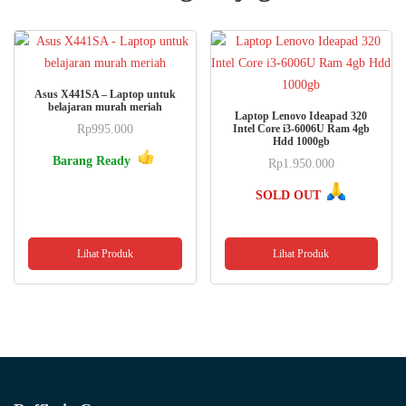
Asus X441SA – Laptop untuk
belajaran murah meriah
Laptop Lenovo Ideapad 320
Rp
995.000
Intel Core i3-6006U Ram 4gb
Hdd 1000gb
Barang Ready
Rp
1.950.000
SOLD OUT
Lihat Produk
Lihat Produk