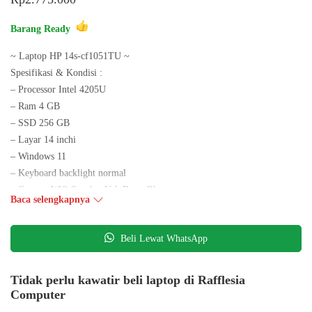
Barang Ready
~ Laptop HP 14s-cf1051TU ~
Spesifikasi & Kondisi :
– Processor Intel 4205U
– Ram 4 GB
– SSD 256 GB
– Layar 14 inchi
– Windows 11
– Keyboard backlight normal
– Camera,Wifi,Speaker,Usb,Batre Oke
Baca selengkapnya
– Office, Chrome ,Mozilla tersedia Siap Pakai
Kelengkapan : Laptop + Charger
Beli Lewat WhatsApp
Harga 2.775.000
Wa 0878 0601 5712
Instagram : https://instagram.com/rafflesiaonline?
Tidak perlu kawatir beli laptop di Rafflesia
utm_medium=copy_link
Computer