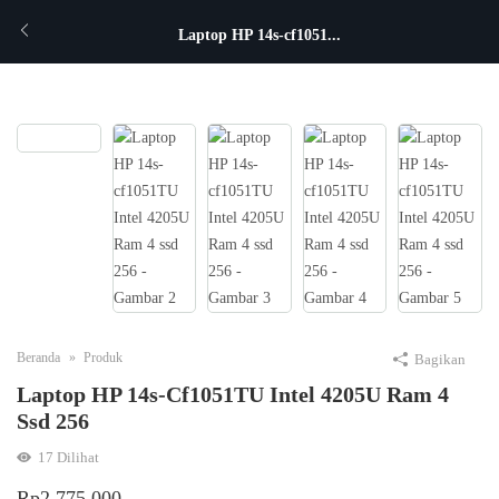
Laptop HP 14s-cf1051...
Beranda
Produk
Bagikan
Laptop HP 14s-Cf1051TU Intel 4205U Ram 4
Ssd 256
17
Dilihat
Rp
2.775.000