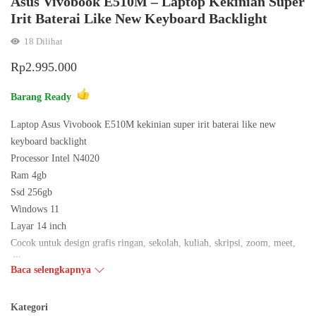
Asus Vivobook E510M – Laptop Kekinian Super
Irit Baterai Like New Keyboard Backlight
18
Dilihat
Rp
2.995.000
Barang Ready
Laptop Asus Vivobook E510M kekinian super irit baterai like new
keyboard backlight
Processor Intel N4020
Ram 4gb
Ssd 256gb
Windows 11
Layar 14 inch
Cocok untuk design grafis ringan, sekolah, kuliah, skripsi, zoom, meet,
dll
Baca selengkapnya
All fungsi jelas normal
Unit dan cas
Kategori
Harga nego tipis