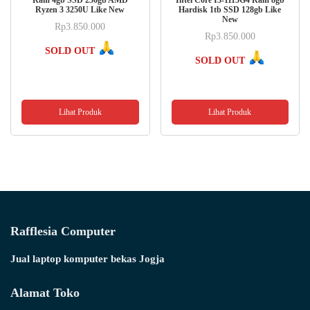
Ram 4gb SSD 256gb AMD
Intel Core I3-1115G4 Ram 8gb
Ryzen 3 3250U Like New
Hardisk 1tb SSD 128gb Like
New
Rp
3.850.000
Rp
3.850.000
SOLD OUT
SOLD OUT
Lihat Produk
Lihat Produk
Rafflesia Computer
Jual laptop komputer bekas Jogja
Alamat Toko