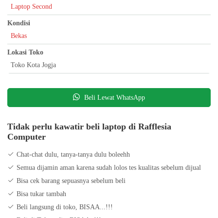
Laptop Second
Bergaransi boskuu
Bisa tukar tambah
Kondisi
Bisa bayar ditempat
Bekas
Lokasi Toko
Toko Kota Jogja
Beli Lewat WhatsApp
Tidak perlu kawatir beli laptop di Rafflesia
Computer
Chat-chat dulu, tanya-tanya dulu boleehh
Semua dijamin aman karena sudah lolos tes kualitas sebelum dijual
Bisa cek barang sepuasnya sebelum beli
Bisa tukar tambah
Beli langsung di toko, BISAA...!!!