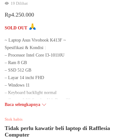
19
Dilihat
Rp
4.250.000
SOLD OUT
~ Laptop Asus Vivobook K413F ~
Spesifikasi & Kondisi :
– Processor Intel Core I3-10110U
– Ram 8 GB
– SSD 512 GB
– Layar 14 inchi FHD
– Windows 11
– Keyboard backlight normal
– Camera,Wifi,Speaker,Usb,Batre Oke
Baca selengkapnya
– Office, Chrome ,Mozilla tersedia Siap Pakai
Kelengkapan : Dus + Laptop + Charger
Stok habis
Harga 4.250.000
Tidak perlu kawatir beli laptop di Rafflesia
Wa 0878 0601 5712
Computer
Instagram : https://instagram.com/rafflesiaonline?