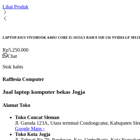
Lihat Produk
LAPTOP ASUS VIVOBOOK A409J CORE I5-1035G1 RAM 8 SSD 256 NVIDIA GF MX3
Rp
5.250.000
Chat
Stok habis
Rafflesia Computer
Jual laptop komputer bekas Jogja
Alamat Toko
Toko Concat Sleman
Jl. Garuda 123A, Utara terminal Condongcatur, Kabupaten Sl
Google Maps ›
Toko Kota Jogja
Jl. Tohpati No.70, Pandeyan, Kec. Umbulharjo, Kota Yogyakar