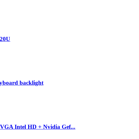
020U
eyboard backlight
GA Intel HD + Nvidia Gef...