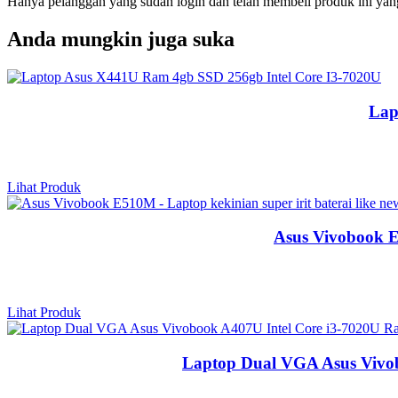
Hanya pelanggan yang sudah login dan telah membeli produk ini yan
Anda mungkin juga suka
Lap
Lihat Produk
Asus Vivobook E5
Lihat Produk
Laptop Dual VGA Asus Vivob