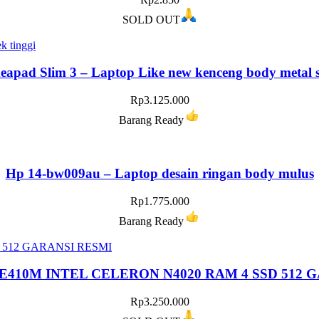
SOLD OUT
eapad Slim 3 – Laptop Like new kenceng body metal s
Rp
3.125.000
Barang Ready
Hp 14-bw009au – Laptop desain ringan body mulus
Rp
1.775.000
Barang Ready
E410M INTEL CELERON N4020 RAM 4 SSD 512 
Rp
3.250.000