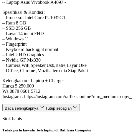
~ Laptop Asus Vivobook A409J ~
Spesifikasi & Kondisi :
– Processor Intel Core I5-1035G1
– Ram 8 GB
– SSD 256 GB
– Layar 14 inchi FHD
– Windows 11
– Fingerprint
– Keyboard backligjht normal
– Intel UHD Graphics
– Nvidia GF Mx330
– Camera,Wifi,Speaker,Usb,Batre,Layar Oke
– Office, Chrome ,Mozilla tersedia Siap Pakai
Kelengkapan : Laptop + Charger
Harga 5.250.000
Wa 0878 0601 5712
Instagram : https://instagram.com/rafflesiaonline?utm_medium=copy_
Baca selengkapnya
Tutup sebagian
Stok habis
Tidak perlu kawatir beli laptop di Rafflesia Computer