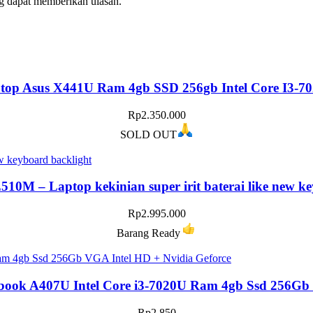
g dapat memberikan ulasan.
top Asus X441U Ram 4gb SSD 256gb Intel Core I3-7
Rp
2.350.000
SOLD OUT
10M – Laptop kekinian super irit baterai like new k
Rp
2.995.000
Barang Ready
ook A407U Intel Core i3-7020U Ram 4gb Ssd 256Gb V
Rp
2.850