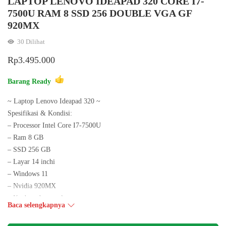
LAPTOP LENOVO IDEAPAD 320 CORE I7-
7500U RAM 8 SSD 256 DOUBLE VGA GF
920MX
30
Dilihat
Rp
3.495.000
Barang Ready
~ Laptop Lenovo Ideapad 320 ~
Spesifikasi & Kondisi:
– Processor Intel Core I7-7500U
– Ram 8 GB
– SSD 256 GB
– Layar 14 inchi
– Windows 11
– Nvidia 920MX
– Keyboard normal
Baca selengkapnya
– Camera,Wifi,Speaker,Usb,Batre Oke
– Office, Chrome ,Mozilla tersedia Siap Pakai