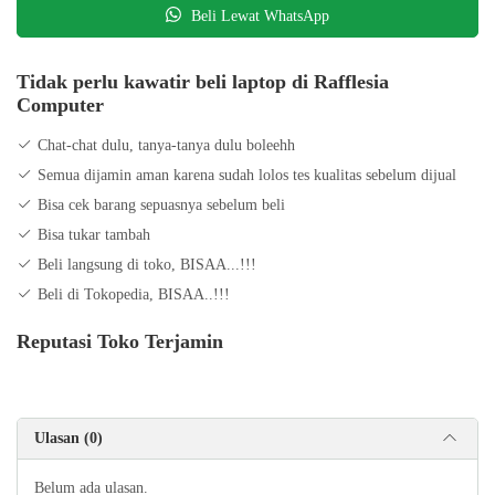
Beli Lewat WhatsApp
Kelengkapan : Laptop + Charger
Harga 3.495.000
Wa 0878 0601 5712
Tidak perlu kawatir beli laptop di Rafflesia
Instagram : https://instagram.com/rafflesiaonline?
Computer
utm_medium=copy_link
Chat-chat dulu, tanya-tanya dulu boleehh
Semua dijamin aman karena sudah lolos tes kualitas sebelum dijual
Bisa cek barang sepuasnya sebelum beli
Bisa tukar tambah
Beli langsung di toko, BISAA...!!!
Beli di Tokopedia, BISAA..!!!
Reputasi Toko Terjamin
Ulasan (0)
Belum ada ulasan.