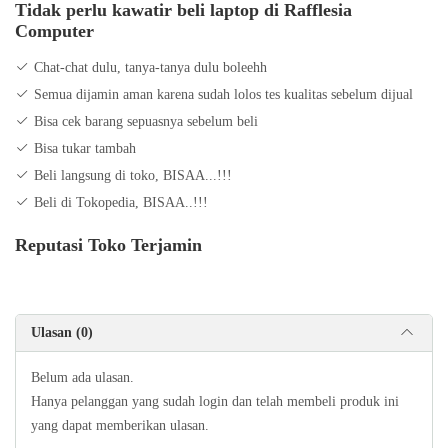
Tidak perlu kawatir beli laptop di Rafflesia
Harga 4.950.000
Computer
Wa 0878 0601 5712
Instagram : https://instagram.com/rafflesiaonline?
Chat-chat dulu, tanya-tanya dulu boleehh
utm_medium=copy_link
Semua dijamin aman karena sudah lolos tes kualitas sebelum dijual
Bisa cek barang sepuasnya sebelum beli
Bisa tukar tambah
Beli langsung di toko, BISAA...!!!
Beli di Tokopedia, BISAA..!!!
Reputasi Toko Terjamin
Ulasan (0)
Belum ada ulasan.
Hanya pelanggan yang sudah login dan telah membeli produk ini
yang dapat memberikan ulasan.