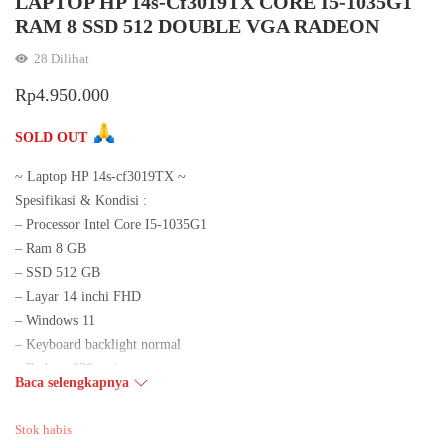
LAPTOP HP 14s-Cf3019TX CORE I5-1035G1
RAM 8 SSD 512 DOUBLE VGA RADEON
28
Dilihat
Rp
4.950.000
SOLD OUT
~ Laptop HP 14s-cf3019TX ~
Spesifikasi & Kondisi :
– Processor Intel Core I5-1035G1
– Ram 8 GB
– SSD 512 GB
– Layar 14 inchi FHD
– Windows 11
– Keyboard backlight normal
– Radeon 620 series
Baca selengkapnya
– Camera,Wifi,Speaker,Usb,Batre,Layar Oke
– Office, Chrome, Mozilla tersedia Siap Pakai
Stok habis
Kelengkapan : Laptop + Charger