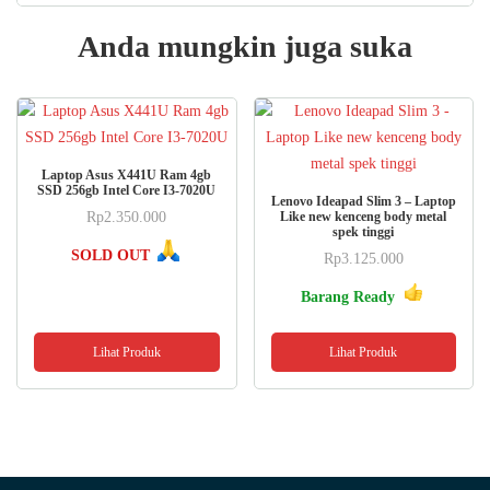
Anda mungkin juga suka
Laptop Asus X441U Ram 4gb
SSD 256gb Intel Core I3-7020U
Lenovo Ideapad Slim 3 – Laptop
Rp
2.350.000
Like new kenceng body metal
spek tinggi
SOLD OUT
Rp
3.125.000
Barang Ready
Lihat Produk
Lihat Produk