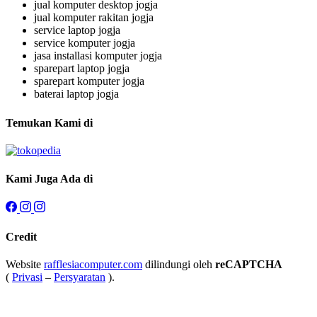
jual komputer desktop jogja
jual komputer rakitan jogja
service laptop jogja
service komputer jogja
jasa installasi komputer jogja
sparepart laptop jogja
sparepart komputer jogja
baterai laptop jogja
Temukan Kami di
Kami Juga Ada di
Credit
Website
rafflesiacomputer.com
dilindungi oleh
reCAPTCHA
(
Privasi
–
Persyaratan
).
Jogja Web – Website Developer dan Domain Hosting Provider