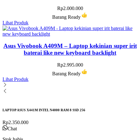
Rp
2.000.000
Barang Ready
Lihat Produk
Asus Vivobook A409M – Laptop kekinian super irit
baterai like new keyboard backlight
Rp
2.995.000
Barang Ready
Lihat Produk
LAPTOP ASUS X441M INTEL N4000 RAM 8 SSD 256
Rp
2.350.000
Chat
Stok habis