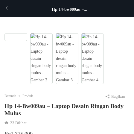
Hp 14-bw009au –...
Beranda
Produk
Bagikan
Hp 14-Bw009au – Laptop Desain Ringan Body
Mulus
23
Dilihat
Rp
1.775.000