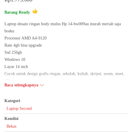
Barang Ready
Laptop desain ringan body mulus Hp 14-bw009au murah meriah saja
bosku
Processor AMD A4-9120
Ram 4gb bisa upgrade
Ssd 256gb
Windows 10
Layar 14 inch
Cocok untuk design grafis ringan, sekolah, kuliah, skripsi, zoom, meet,
dll
Baca selengkapnya
All fungsi jelas normal
Unit dan cas
Kategori
Harga nego tipis
Laptop Second
Bergaransi boskuu
Bisa tukar tambah
Kondisi
Bisa bayar ditempat
Bekas