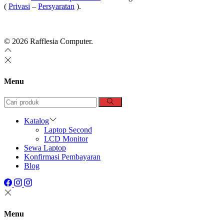
(
Privasi
–
Persyaratan
).
Jogja Web – Website Developer dan Domain Hosting Provider
© 2026 Rafflesia Computer.
Menu
Katalog
Laptop Second
LCD Monitor
Sewa Laptop
Konfirmasi Pembayaran
Blog
Menu