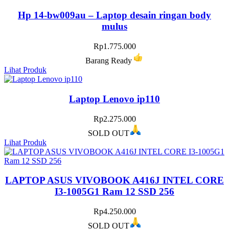
Hp 14-bw009au – Laptop desain ringan body
mulus
Rp
1.775.000
Barang Ready
Lihat Produk
Laptop Lenovo ip110
Rp
2.275.000
SOLD OUT
Lihat Produk
LAPTOP ASUS VIVOBOOK A416J INTEL CORE
I3-1005G1 Ram 12 SSD 256
Rp
4.250.000
SOLD OUT